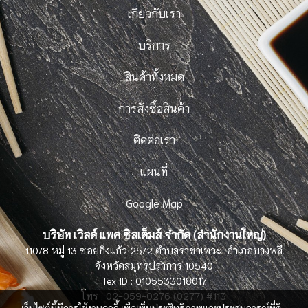
เกี่ยวกับเรา
บริการ
สินค้าทั้งหมด
การสั่งซื้อสินค้า
ติดต่อเรา
แผนที่
Google Map
บริษัท เวิลด์ แพค ซิสเต็มส์ จำกัด (สำนักงานใหญ่)
110/8 หมู่ 13 ซอยกิ่งแก้ว 25/2 ตำบลราชาเทวะ อำเภอบางพลี
จังหวัดสมุทรปราการ 10540
Tex ID : 0105533018017
โทร : 02-059-0276 (0277) #113