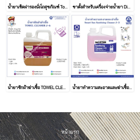
น้ำยาเช็ดฝารองนั่งโถสุขภัณฑ์ Toilet Seat Sanitizer 5L
ขาตั้งสำหรับเครื่องจ่ายน้ำยา Dispenser Stand TS-1390
น้ำยาซักผ้าฆ่าเชื้อ TOWEL CLEANER J-6 (5 KG)
น้ำยาทำความสะอาดและฆ่าเชื้อ Smart San Sanitizing Cleaner J-3
หน้าแรก