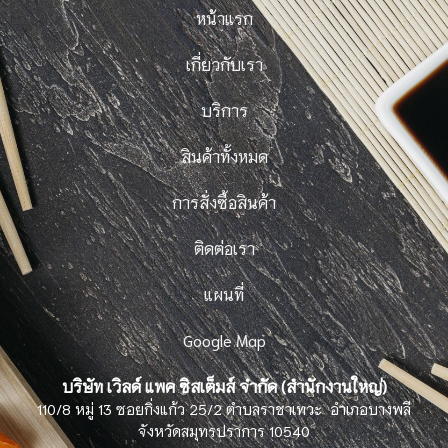
หน้าแรก
เกี่ยวกับเรา
บริการ
สินค้าทั้งหมด
การสั่งซื้อสินค้า
ติดต่อเรา
แผนที่
Google Map
บริษัท เวิลด์ แพค ซิสเต็มส์ จำกัด (สำนักงานใหญ่)
110/8 หมู่ 13 ซอยกิ่งแก้ว 25/2 ตำบลราชาเทวะ อำเภอบางพลี
จังหวัดสมุทรปราการ 10540