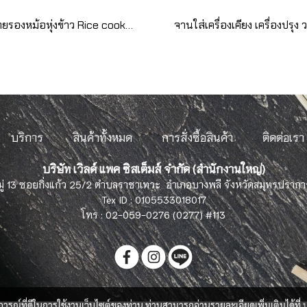
ตาข่ายรองหม้อหุ่งข้าว Rice cooking net
บริการ
สินค้าทั้งหมด
การสั่งซื้อสินค้า
ติดต่อเรา
บริษัท เวิลด์ แพค ซิสเต็มส์ จำกัด (สำนักงานใหญ่)
มู่ 13 ซอยกิ่งแก้ว 25/2 ตำบลราชาเทวะ อำเภอบางพลี จังหวัดสมุทรปราก
Tex ID : 0105533018017
โทร : 02-059-0276 (0277) #113
บการณ์ที่ดีในการใช้งานเว็บไซต์ของท่าน ท่านสามารถอ่านรายละเอียดเพิ่มเติมได้ที่