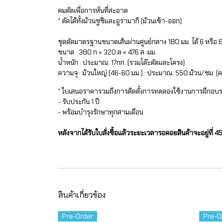
คมตัดเพื่อการหั่นที่สะอาด
* ตัดได้ทั้งม้วนซูชิและอูรามากิ (ม้วนเข้า-ออก)
ชุดตัดมาตรฐานขนาดเส้นผ่านศูนย์กลาง 180 มม. ได้ 6 หรือ 8 
ขนาด : 380 ก × 320 ล × 476 ส. มม.
น้ำหนัก : ประมาณ. 17กก. (รวมโต๊ะตัดและโครง)
ความจุ : ม้วนใหญ่ (46-60 มม.) : ประมาณ. 550 ม้วน/ชม. (ครั
* ใบเสนอราคารวมถึงการติดตั้งการทดลองใช้งานการฝึกอบ
- รับประกัน 1 ปี
- พร้อมบำรุงรักษาทุกสามเดือน
หลังจากได้รับใบสั่งซื้อแล้วระยะเวลารอคอยสินค้าจะอยู่ที่ 
สินค้าเกี่ยวข้อง
Pre-Order
Pre-O