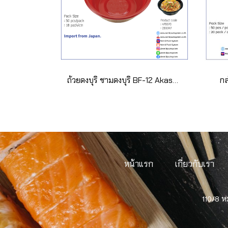
ถ้วยดงบุริ ชามดงบุริ BF-12 Akasugi (50 ชุด)
กล
หน้าแรก
เกี่ยวกับเรา
110/8 ห