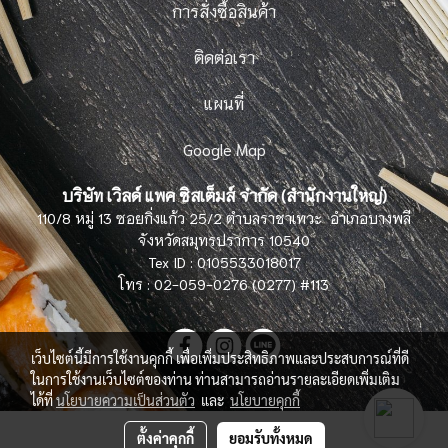
การสั่งซื้อสินค้า
ติดต่อเรา
แผนที่
Google Map
บริษัท เวิลด์ แพค ซิสเต็มส์ จำกัด (สำนักงานใหญ่)
110/8 หมู่ 13 ซอยกิ่งแก้ว 25/2 ตำบลราชาเทวะ อำเภอบางพลี
จังหวัดสมุทรปราการ 10540
Tex ID : 0105533018017
โทร : 02-059-0276 (0277) #113
เว็บไซต์นี้มีการใช้งานคุกกี้ เพื่อเพิ่มประสิทธิภาพและประสบการณ์ที่ดี
ในการใช้งานเว็บไซต์ของท่าน ท่านสามารถอ่านรายละเอียดเพิ่มเติม
ได้ที่
นโยบายความเป็นส่วนตัว
และ
นโยบายคุกกี้
ตั้งค่าคุกกี้
ยอมรับทั้งหมด