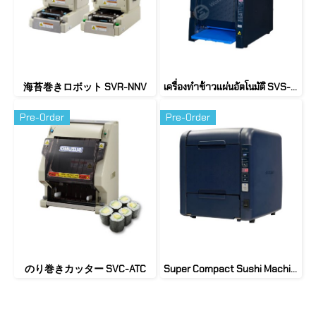
海苔巻きロボット SVR-NNV
เครื่องทำข้าวแผ่นอัตโนมัติ SVS-FCA
Pre-Order
Pre-Order
のり巻きカッター SVC-ATC
Super Compact Sushi Machine S-Cube