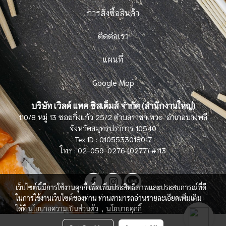
การสั่งซื้อสินค้า
ติดต่อเรา
แผนที่
Google Map
บริษัท เวิลด์ แพค ซิสเต็มส์ จำกัด (สำนักงานใหญ่)
110/8 หมู่ 13 ซอยกิ่งแก้ว 25/2 ตำบลราชาเทวะ อำเภอบางพลี
จังหวัดสมุทรปราการ 10540
Tex ID : 0105533018017
โทร : 02-059-0276 (0277) #113
เว็บไซต์นี้มีการใช้งานคุกกี้ เพื่อเพิ่มประสิทธิภาพและประสบการณ์ที่ดี
ในการใช้งานเว็บไซต์ของท่าน ท่านสามารถอ่านรายละเอียดเพิ่มเติม
ได้ที่
นโยบายความเป็นส่วนตัว
,
นโยบายคุกกี้