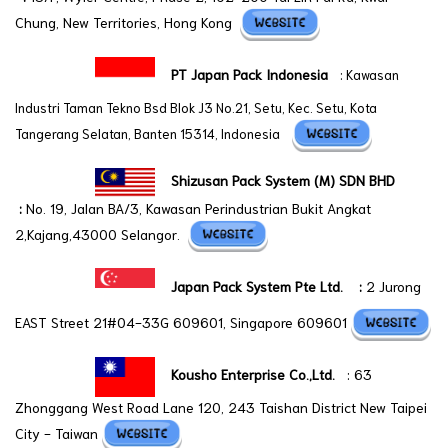
Chung, New Territories, Hong Kong
PT Japan Pack Indonesia
:
Kawasan
Industri Taman Tekno Bsd Blok J3 No.21, Setu, Kec. Setu, Kota
Tangerang Selatan, Banten 15314, Indonesia
Shizusan Pack System (M) SDN BHD
:
No. 19, Jalan BA/3, Kawasan Perindustrian Bukit Angkat
2,Kajang,43000 Selangor.
Japan Pack System Pte Ltd.
:
2 Jurong
EAST Street 21#04-33G 609601, Singapore 609601
Kousho Enterprise Co.,Ltd.
: 63
Zhonggang West Road Lane 120, 243 Taishan District New Taipei
City - Taiwan