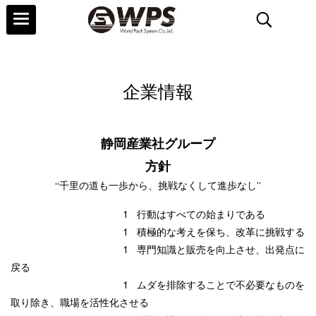
企業情報
静岡産業社グループ​​
方針​​
“千里の道も一歩から、挑戦なくして進歩なし”
1 行動はすべての始まりである
1 積極的な考えを保ち、改革に挑戦する
1 専門知識と販売を向上させ、出発点に
戻る
1 ムダを排除することで不必要なものを
取り除き、職場を活性化させる​​