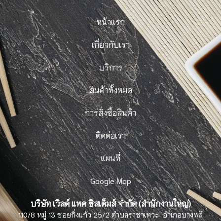
หน้าแรก
เกี่ยวกับเรา
บริการ
สินค้าทั้งหมด
การสั่งซื้อสินค้า
ติดต่อเรา
แผนที่
Google Map
บริษัท เวิลด์ แพค ซิสเต็มส์ จำกัด (สำนักงานใหญ่)
110/8 หมู่ 13 ซอยกิ่งแก้ว 25/2 ตำบลราชาเทวะ อำเภอบางพลี