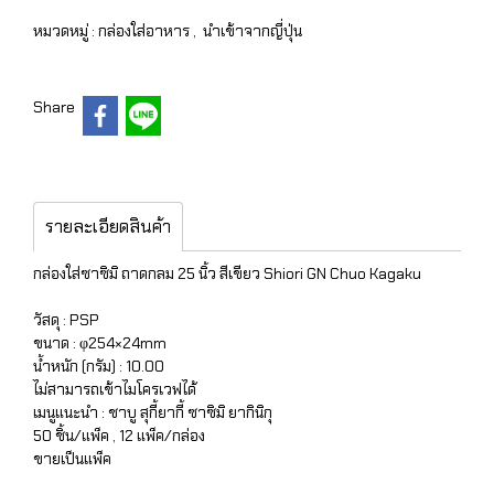
หมวดหมู่ :
กล่องใส่อาหาร
,
นำเข้าจากญี่ปุ่น
Share
รายละเอียดสินค้า
กล่องใส่ซาซิมิ ถาดกลม 25 นิ้ว สีเขียว Shiori GN Chuo Kagaku
วัสดุ : PSP
ขนาด : φ254×24mm
น้ำหนัก (กรัม) : 10.00
ไม่สามารถเข้าไมโครเวฟได้
เมนูแนะนำ : ชาบู สุกี้ยากี้ ซาซิมิ ยากินิกุ
50 ชิ้น/แพ็ค , 12 แพ็ค/กล่อง
ขายเป็นแพ็ค